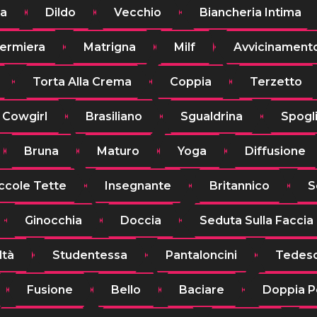
a
Dildo
Vecchio
Biancheria Intima
fermiera
Matrigna
Milf
Avvicinament
Torta Alla Crema
Coppia
Terzetto
Cowgirl
Brasiliano
Sgualdrina
Spogli
Bruna
Maturo
Yoga
Diffusione
ccole Tette
Insegnante
Britannico
S
Ginocchia
Doccia
Seduta Sulla Faccia
ltà
Studentessa
Pantaloncini
Tedes
Fusione
Bello
Baciare
Doppia P