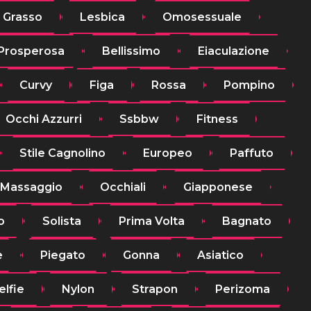
Grasso
Lesbica
Omosessuale
Prosperosa
Bellissimo
Eiaculazione
Curvy
Figa
Rossa
Pompino
Occhi Azzurri
Ssbbw
Fitness
Stile Cagnolino
Europeo
Paffuto
Massaggio
Occhiali
Giapponese
o
Solista
Prima Volta
Bagnato
e
Piegato
Gonna
Asiatico
elfie
Nylon
Strapon
Perizoma