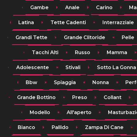
Gambe
Anale
Carino
Ma
Latina
Tette Cadenti
Interrazziale
Grandi Tette
Grande Clitoride
Pelle
Tacchi Alti
Russo
Mamma
Adolescente
Stivali
Sotto La Gonna
Bbw
Spiaggia
Nonna
Perf
Grande Bottino
Preso
Collant
Modello
All'aperto
Masturbaz
Bianco
Pallido
Zampa Di Cane