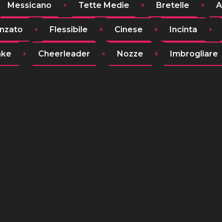
Messicano
Tette Medie
Bretelle
A
nzato
Flessibile
Cinese
Incinta
ake
Cheerleader
Nozze
Imbrogliare