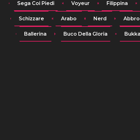
Sega Coi Piedi
Voyeur
Filippina
Schizzare
Arabo
Nerd
Abbro
Ballerina
Buco Della Gloria
Bukk