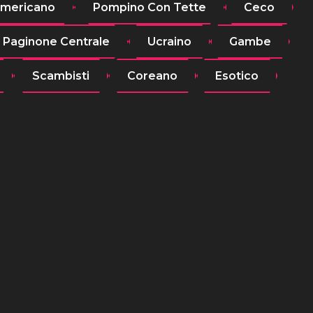
mericano
Pompino Con Tette
Ceco
Paginone Centrale
Ucraino
Gambe
Scambisti
Coreano
Esotico