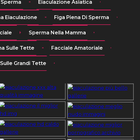
o Sperma
Eiaculazione Asiatica
 Eiaculazione
Figa Piena Di Sperma
ciale
Sperma Nella Mamma
a Sulle Tette
Facciale Amatoriale
Sulle Grandi Tette