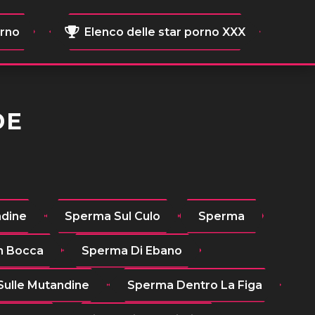
orno
Elenco delle star porno XXX
DE
ndine
Sperma Sul Culo
Sperma
n Bocca
Sperma Di Ebano
ulle Mutandine
Sperma Dentro La Figa