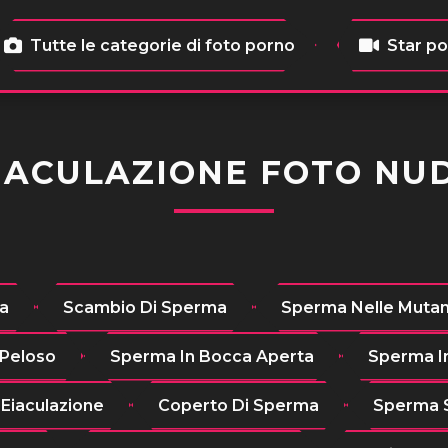
Tutte le categorie di foto porno
Star p
IACULAZIONE FOTO NU
ma
Scambio Di Sperma
Sperma Nelle Muta
Peloso
Sperma In Bocca Aperta
Sperma I
Eiaculazione
Coperto Di Sperma
Sperma S