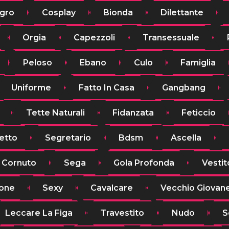
gro
Cosplay
Bionda
Dilettante
Orgia
Capezzoli
Transessuale
Peloso
Ebano
Culo
Famiglia
Uniforme
Fatto In Casa
Gangbang
Tette Naturali
Fidanzata
Feticcio
etto
Segretario
Bdsm
Ascella
Cornuto
Sega
Gola Profonda
Vestit
ione
Sexy
Cavalcare
Vecchio Giovan
Leccare La Figa
Travestito
Nudo
S