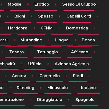
Moglie
Erotico
Sesso Di Gruppo
o
Bikini
Spesso
Capelli Corti
Hardcore
CFNM
Domestica
arsi
Mutandine
Lingua
Benda
Tesoro
Tatuaggio
Africano
chiavitù
Ufficio
Azienda Agricola
Annata
Cammello
Piedi
co
Rimming
Minuscolo
Indiano
enetrazione
Diteggiatura
Spagnolo