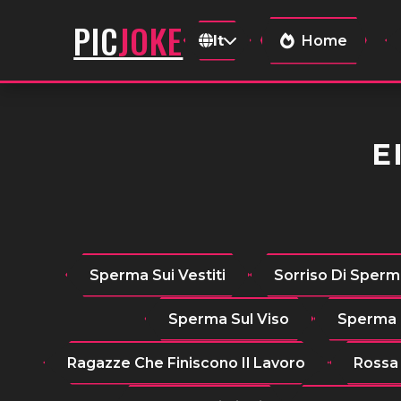
JOKE
PIC
It
Home
E
Sperma Sui Vestiti
Sorriso Di Sper
Sperma Sul Viso
Sperma 
Ragazze Che Finiscono Il Lavoro
Rossa 