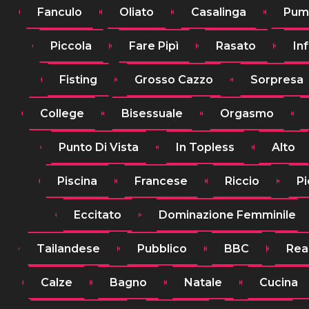
Fanculo
Oliato
Casalinga
Pum
Piccola
Fare Pipì
Rasato
In
Fisting
Grosso Cazzo
Sorpresa
College
Bisessuale
Orgasmo
Punto Di Vista
In Topless
Alto
Piscina
Francese
Riccio
Pi
Eccitato
Dominazione Femminile
Tailandese
Pubblico
BBC
Rea
Calze
Bagno
Natale
Cucina