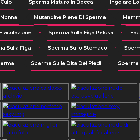
 Culo
Sperma Maturo In Bocca
Ingoiare L
 Nonna
Mutandine Piene Di Sperma
Mamma
Eiaculazione
Sperma Sulla Figa Pelosa
Fac
a Sulla Figa
Sperma Sullo Stomaco
Sperm
perma
Sperma Sulle Dita Dei Piedi
Sperma 