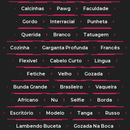
Calcinhas
Pawg
Faculdade
Gordo
Interracial
Punheta
Querida
Branco
Tatuagem
Cozinha
Garganta Profunda
Francês
Flexível
Cabelo Curto
Língua
Fetiche
Velho
Gozada
Bunda Grande
Brasileiro
Vaqueira
Africano
Nu
Selfie
Borda
Escritório
Modelo
Tanga
Russo
Lambendo Buceta
Gozada Na Boca