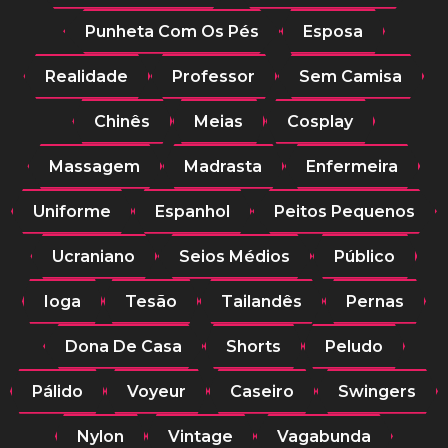
Punheta Com Os Pés
Esposa
Realidade
Professor
Sem Camisa
Chinês
Meias
Cosplay
Massagem
Madrasta
Enfermeira
Uniforme
Espanhol
Peitos Pequenos
Ucraniano
Seios Médios
Público
Ioga
Tesão
Tailandês
Pernas
Dona De Casa
Shorts
Peludo
Pálido
Voyeur
Caseiro
Swingers
Nylon
Vintage
Vagabunda