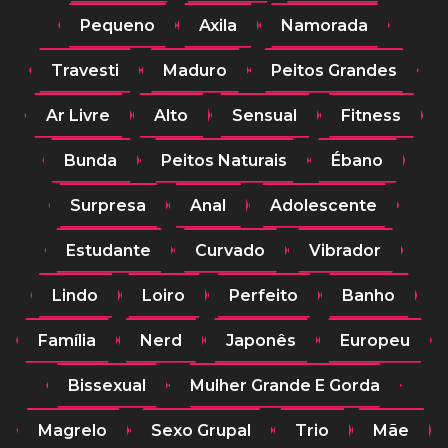
Pequeno
Axila
Namorada
Travesti
Maduro
Peitos Grandes
Ar Livre
Alto
Sensual
Fitness
Bunda
Peitos Naturais
Ébano
Surpresa
Anal
Adolescente
Estudante
Curvado
Vibrador
Lindo
Loiro
Perfeito
Banho
Família
Nerd
Japonês
Europeu
Bissexual
Mulher Grande E Gorda
Magrelo
Sexo Grupal
Trio
Mãe