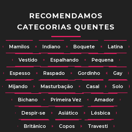
RECOMENDAMOS
CATEGORIAS QUENTES
Mamilos
Indiano
Boquete
Latina
Vestido
Espalhando
Pequena
Espesso
Raspado
Gordinho
Gay
Mijando
Masturbação
Casal
Solo
Bichano
Primeira Vez
Amador
Despir-se
Asiático
Lésbica
Britânico
Copos
Travesti