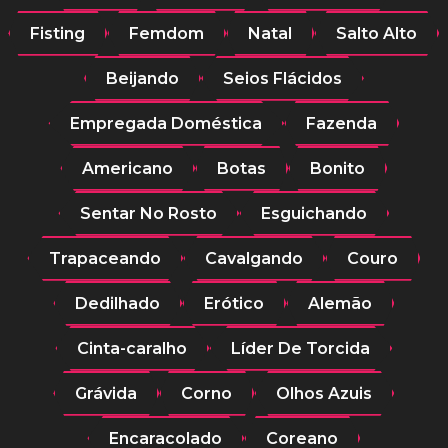
Fisting
Femdom
Natal
Salto Alto
Beijando
Seios Flácidos
Empregada Doméstica
Fazenda
Americano
Botas
Bonito
Sentar No Rosto
Esguichando
Trapaceando
Cavalgando
Couro
Dedilhado
Erótico
Alemão
Cinta-caralho
Líder De Torcida
Grávida
Corno
Olhos Azuis
Encaracolado
Coreano