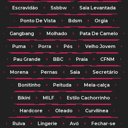
Escravidão
Ssbbw
Saia Levantada
Ponto De Vista
Bdsm
Orgia
Gangbang
Molhado
Pata De Camelo
Puma
Porra
Pés
Velho Jovem
Pau Grande
BBC
Praia
CFNM
Morena
Pernas
Saia
Secretário
Bonitinho
Peituda
Meia-calça
Bikini
MILF
Estilo Cachorrinho
Hardcore
Oleado
Curvilínea
Ruiva
Lingerie
Avó
Fechar-se